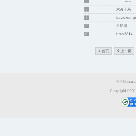
6
____-----___
7
木占干易
8
davidxumyj
9
自助者
10
bzuv3814
首页
上一页
关于Qunar.
Copyright ©20