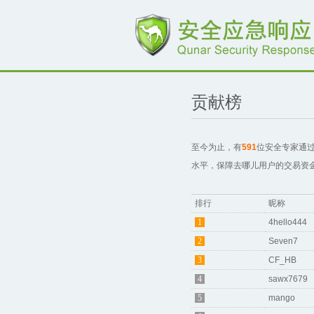
贡献榜
至今为止，有
591
位安全专家通
水平，保障去哪儿用户的交易资金
排行
昵称
1
4hello444
2
Seven7
3
CF_HB
4
sawx7679
5
mango