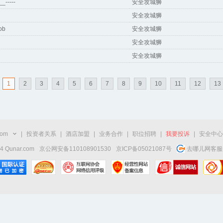
_-----
安全攻城狮
安全攻城狮
ob
安全攻城狮
安全攻城狮
安全攻城狮
1
2
3
4
5
6
7
8
9
10
11
12
13
com
|
投资者关系
|
酒店加盟
|
业务合作
|
职位招聘
|
我要投诉
|
安全中心
14 Qunar.com
京公网安备110108901530
京ICP备05021087号
去哪儿网客服电