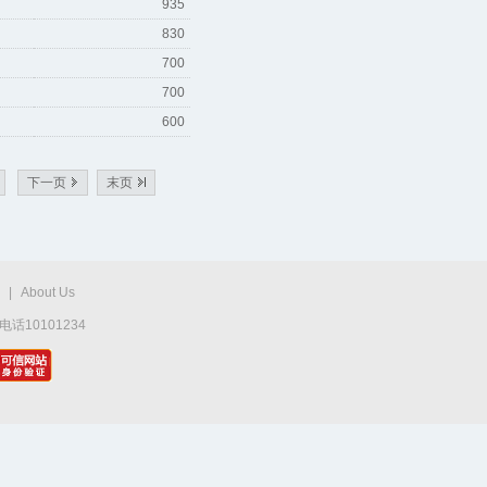
935
830
700
700
600
下一页
末页
|
About Us
话10101234